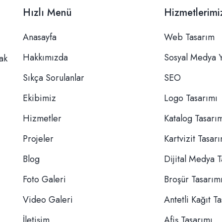
Hızlı Menü
Hizmetlerimi
Anasayfa
Web Tasarım
Hakkımızda
Sosyal Medya 
rak
Sıkça Sorulanlar
SEO
Ekibimiz
Logo Tasarımı
Hizmetler
Katalog Tasarı
Projeler
Kartvizit Tasar
Blog
Dijital Medya T
Foto Galeri
Broşür Tasarım
Video Galeri
Antetli Kağıt T
İletişim
Afiş Tasarımı