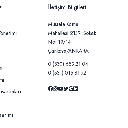
z
İletişim Bilgileri
Mustafa Kemal Mahallesi 2139. Sokak No: 19/14 Çankaya/ANKARA
Yönetimi
0 (530) 653 21 04
mı
0 (531) 015 81 72
ımı
asarımları
ı
asarımı