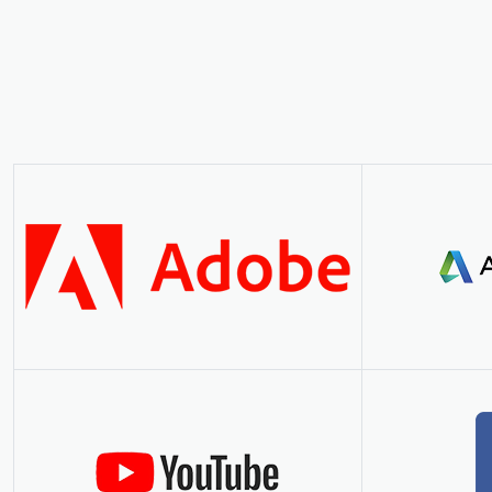
Müşteri Görüşleri
Ofisimiz
Misyonumuz
Vizyonumuz
KVKK ve Çerez Politikası