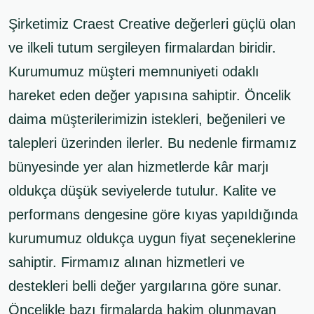
Müşteri Görüşleri
Şirketimiz Craest Creative değerleri güçlü olan
ve ilkeli tutum sergileyen firmalardan biridir.
Ofisimiz
Kurumumuz müşteri memnuniyeti odaklı
hareket eden değer yapısına sahiptir. Öncelik
Misyonumuz
daima müşterilerimizin istekleri, beğenileri ve
Vizyonumuz
talepleri üzerinden ilerler. Bu nedenle firmamız
bünyesinde yer alan hizmetlerde kâr marjı
KVKK ve Çerez Politikası
oldukça düşük seviyelerde tutulur. Kalite ve
performans dengesine göre kıyas yapıldığında
kurumumuz oldukça uygun fiyat seçeneklerine
sahiptir. Firmamız alınan hizmetleri ve
destekleri belli değer yargılarına göre sunar.
Öncelikle bazı firmalarda hakim olunmayan