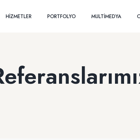
HIZMETLER
PORTFOLYO
MULTIMEDYA
C
Referanslarımı